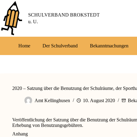
Zum
Inhalt
springen
SCHULVERBAND BROKSTEDT
u. U.
Home
Der Schulverband
Bekanntmachungen
2020 – Satzung über die Benutzung der Schulräume, der Sporth
Amt Kellinghusen
10. August 2020
Bek
Veröffentlichung der Satzung über die Benutzung der Schulräu
Erhebung von Benutzungsgebühren.
Anhang